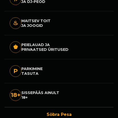
JA DJ-PEOD
MAITSEV TOIT
♨
JA JOOGID
PEIELAUAD JA
♚
PRIVAATSED ÜRITUSED
PARKIMINE
P
TASUTA
SISSEPÄÄS AINULT
18+
18+
Sõbra Pesa