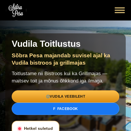
Vudila Toitlustus
Sõbra Pesa majandab suvisel ajal ka
Vudila bistroos ja grillmajas
Toitlustame nii Bistroos kui ka Grillmajas —
maitsev toit ja mõnus õhkkond iga ilmaga.
VUDILA VEEBILEHT
F FACEBOOK
Hetkel suletud